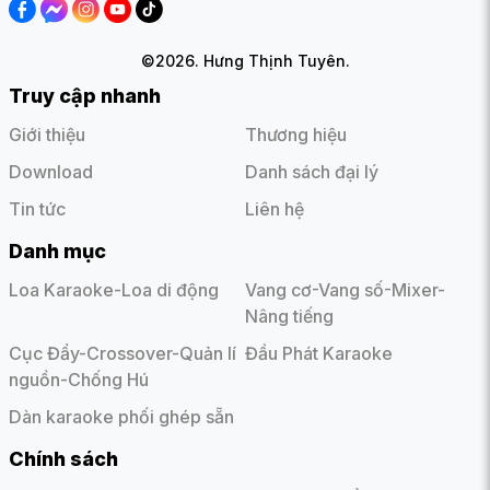
©2026. Hưng Thịnh Tuyên.
Truy cập nhanh
Giới thiệu
Thương hiệu
Download
Danh sách đại lý
Tin tức
Liên hệ
Danh mục
Loa Karaoke-Loa di động
Vang cơ-Vang số-Mixer-
Chất lượng âm thanh vượt trội cùng nhiều tính năng tiện ích,
nổi bật khác:
Nâng tiếng
Cục Đẩy-Crossover-Quản lí
Đầu Phát Karaoke
Bên cạnh ngoại hình nổi bật, Loa GUINNESS GX-305 còn hứa
nguồn-Chống Hú
hẹn sẽ “khuấy đảo” thị trường nhờ chất lượng âm thanh cao
Dàn karaoke phối ghép sẵn
cấp, sống động đỉnh cao và vô vàn tính năng nổi bật khác:
Chính sách
Sự kết hợp hoàn hảo giữa 2 củ loa âm trầm (bass)
6.5’ inch và củ loa âm sáng (treble) 4’ inch mang đến