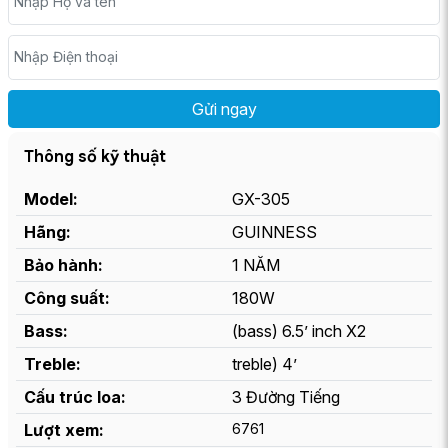
Nhập Họ và tên
Nhập Điện thoại
Thông số kỹ thuật
Model:
GX-305
Hãng:
GUINNESS
Bảo hành:
1 NĂM
Công suất:
180W
Bass:
(bass) 6.5’ inch X2
Treble:
treble) 4’
Cấu trúc loa:
3 Đường Tiếng
Lượt xem:
6761