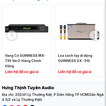
Mang âm nhạc đi khắp muôn nơi
Hành trình cuộc đời là chuyến đi không ngừng nghỉ, và trên
đó, niềm vui có thể nở hoa khi có âm nhạc bên cạnh. Loa
GUINNESS GX-305, nhỏ gọn và thuận tiện di chuyển, là người
bạn đồng hành tốt nhất, luôn mang theo những giai điệu mà
bạn yêu thích trên mọi nẻo đường.
Điều đặc biệt của Loa GUINNESS GX-305 là khả năng sạc
pin cùng micro đi kèm, giúp trải nghiệm âm nhạc trở nên tiện
lợi, bất kể nơi đâu bạn đang đi đến.
Vang Cơ GUINNESS MX-
Loa xách tay di động
735 Ver2-Hàng Chính
GUINNESS GX -315
Hãng
Liên hệ để có giá sỉ
Liên hệ để có giá sỉ
Hưng Thịnh Tuyên Audio
Địa chỉ: 202/41 Lý Thường Kiệt, P Diên Hồng.TP HCM(Gần Ngã
4 3/2 và Lý Thường Kiệt)