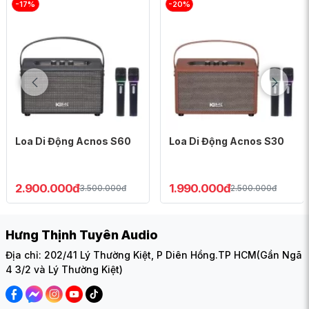
-17%
-20%
Loa Karaoke xách tay mini ACNOS CS445D
với nhiều tính
Loa Di Động Acnos S60
Loa Di Động Acnos S30
năng độc đáo, khác biệt với các dòng loa xách tay trên thị
trường hiện nay:
2.900.000đ
1.990.000đ
3.500.000đ
2.500.000đ
Hưng Thịnh Tuyên Audio
Địa chỉ: 202/41 Lý Thường Kiệt, P Diên Hồng.TP HCM(Gần Ngã
4 3/2 và Lý Thường Kiệt)