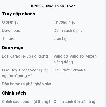
©2026. Hưng Thịnh Tuyên.
Truy cập nhanh
Giới thiệu
Thương hiệu
Download
Danh sách đại lý
Tin tức
Liên hệ
Danh mục
Loa Karaoke-Loa di động
Vang cơ-Vang số-Mixer-
Hệ thống loa bao gồm 2 loa Full 6.5'' và 2 loa
Nâng tiếng
Tweeter cho chất âm trầm mạnh mẽ
Công nghệ kết nối Bluetooth 5.0 cho phép dò tìm kết
Cục Đẩy-Crossover-Quản lí
Đầu Phát Karaoke
nối với các thiết bị di động nhanh hơn
nguồn-Chống Hú
Pin Lithium giúp tuổi thọ pin cao hơn, không lo kiệt pin
Dàn karaoke phối ghép sẵn
khi quên sạc, ngoài ra số lần sạc xả cao hơn gấp
nhiều lần. Đặc biệt, Pin sạc Li-ion 12.8V-6Ah (76.8Wh)
Chính sách
phù hợp hầu hết các tiêu chuẩn ký gửi hành lý của
các hãng hàng không (dưới 100Wh)
Chính sách bảo mật thông tin
Chính sách đổi trả hàng
Loa hỗ trợ các cổng kết nối tiện dụng cho phép nhận